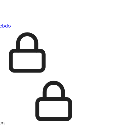
hebdo
ers