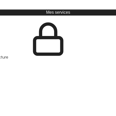
Mes services
cture