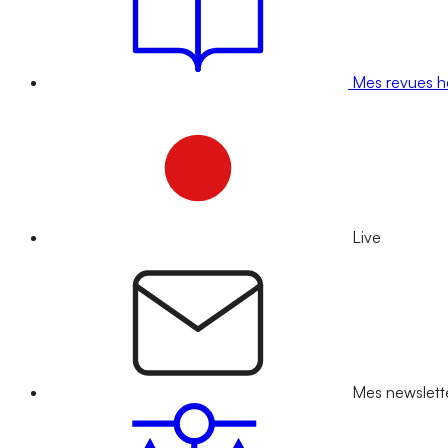
Mes revues 
Live
Mes newslett