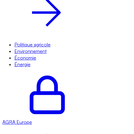
Politique agricole
Environnement
Économie
Énergie
AGRA
Europe