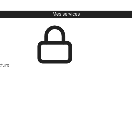
Mes services
cture