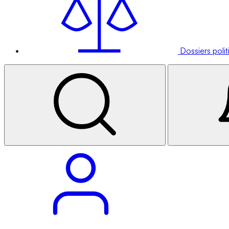
Dossiers poli