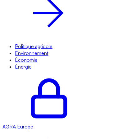
Politique agricole
Environnement
Économie
Énergie
AGRA
Europe