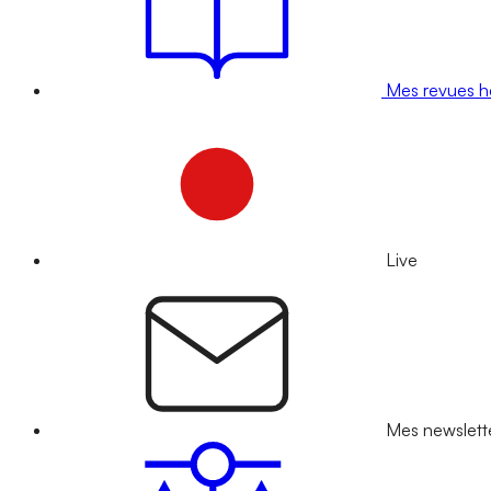
Mes revues 
Live
Mes newslett