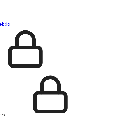
hebdo
ers