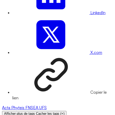
LinkedIn
X.com
Copier le
lien
Acta
Phyteis
FNSEA
UFS
Afficher plus de tags
Cacher les tags
(
+
)