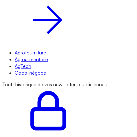
Agrofourniture
Agroalimentaire
AgTech
Coop-négoce
Tout l'historique de vos newsletters quotidiennes