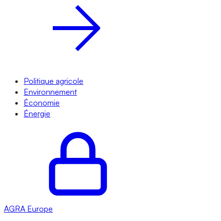
Politique agricole
Environnement
Économie
Énergie
AGRA
Europe