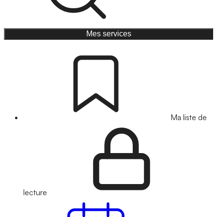
Mes services
Ma liste de
lecture