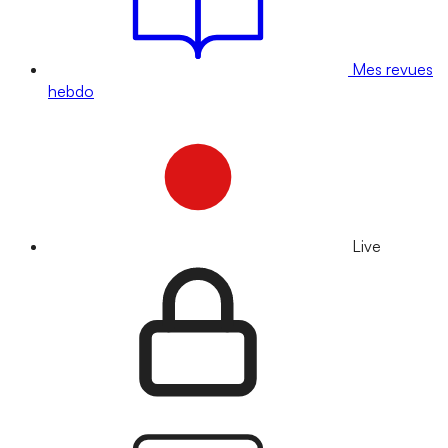
Mes revues
hebdo
Live