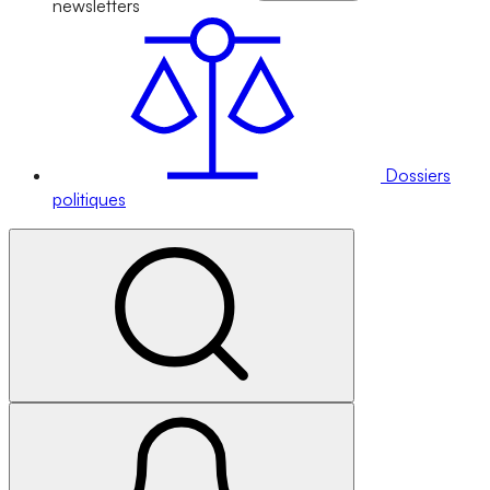
newsletters
Dossiers
politiques