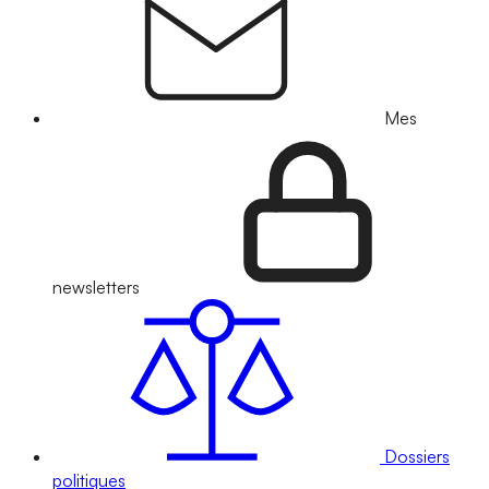
Mes
newsletters
Dossiers
politiques