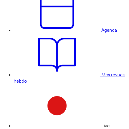
Agenda
Mes revues
hebdo
Live