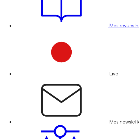
Mes revues 
Live
Mes newslett