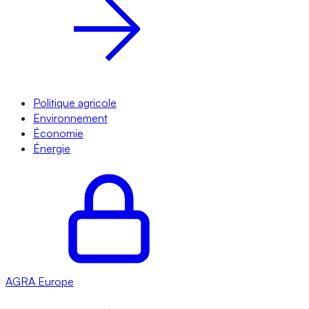
Politique agricole
Environnement
Économie
Énergie
AGRA
Europe