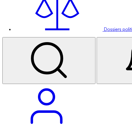
Dossiers poli