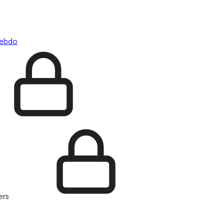
hebdo
ers