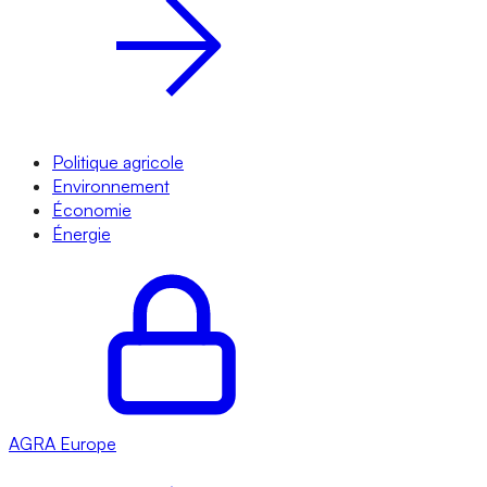
Politique agricole
Environnement
Économie
Énergie
AGRA
Europe