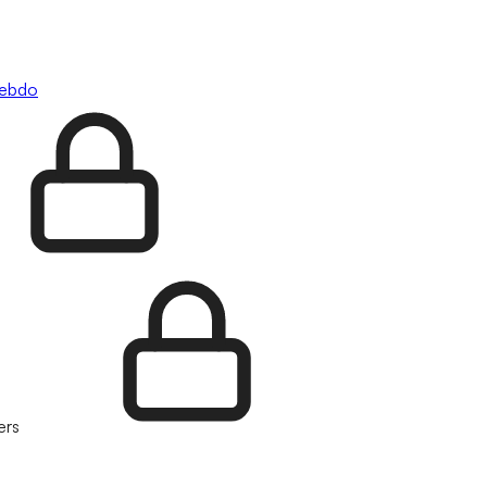
hebdo
ers