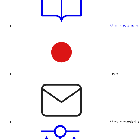
Mes revues 
Live
Mes newslett