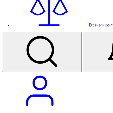
Dossiers poli