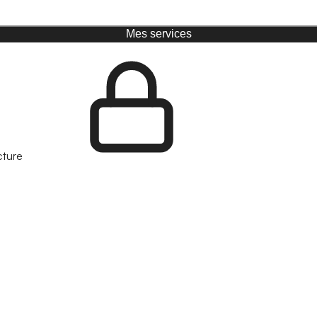
Mes services
cture