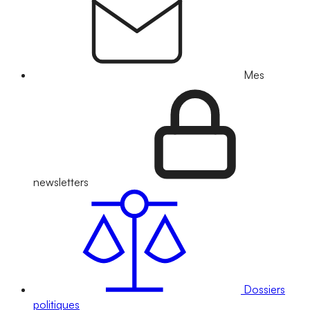
Mes
newsletters
Dossiers
politiques