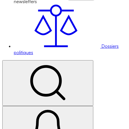
newsletters
Dossiers
politiques