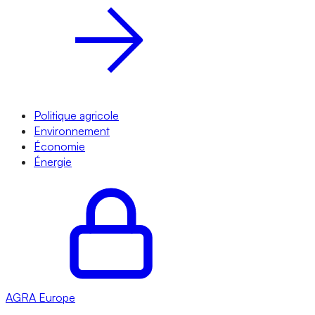
Politique agricole
Environnement
Économie
Énergie
AGRA
Europe