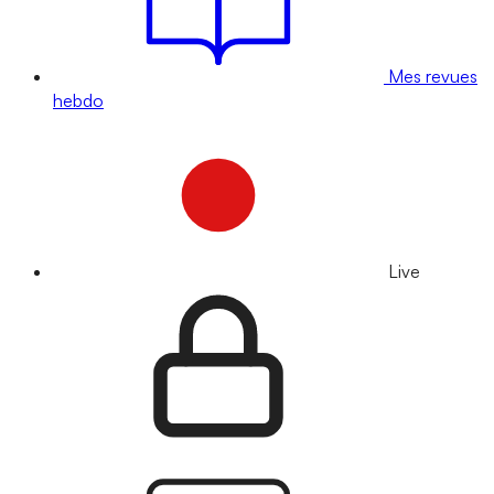
Mes revues
hebdo
Live