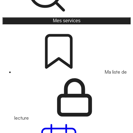
Mes services
Ma liste de
lecture