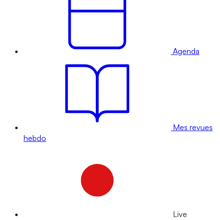
Agenda
Mes revues
hebdo
Live