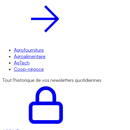
Agrofourniture
Agroalimentaire
AgTech
Coop-négoce
Tout l'historique de vos newsletters quotidiennes