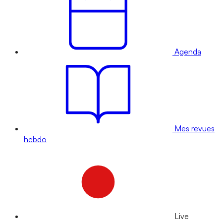
Agenda
Mes revues
hebdo
Live