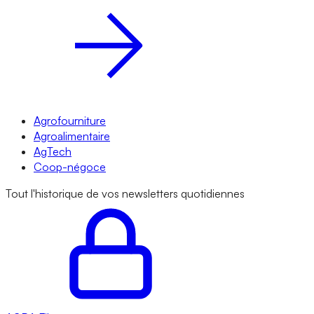
Agrofourniture
Agroalimentaire
AgTech
Coop-négoce
Tout l'historique de vos newsletters quotidiennes