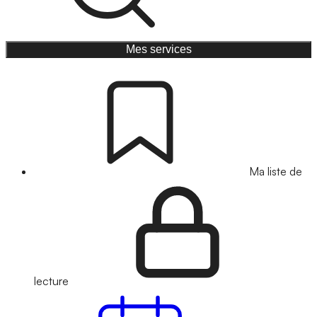
Mes services
Ma liste de
lecture