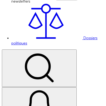
newsletters
Dossiers
politiques