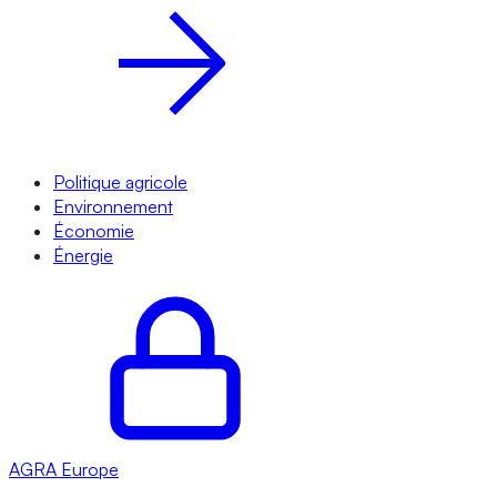
Politique agricole
Environnement
Économie
Énergie
AGRA
Europe