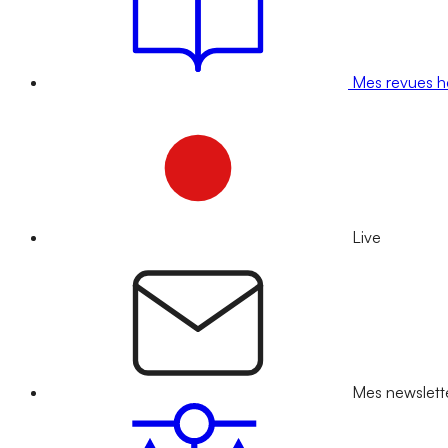
Mes revues 
Live
Mes newslett