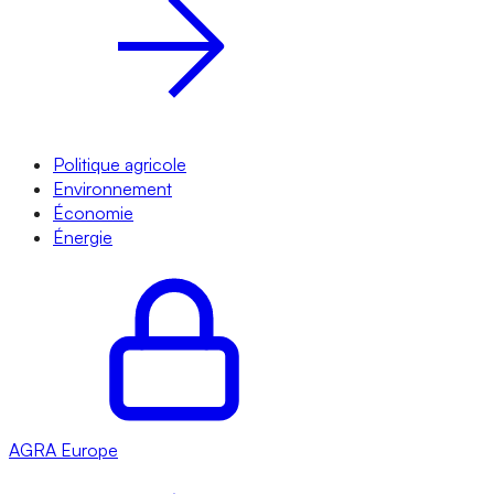
Politique agricole
Environnement
Économie
Énergie
AGRA
Europe