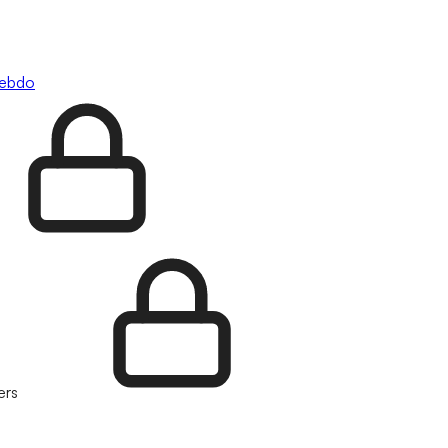
hebdo
ers