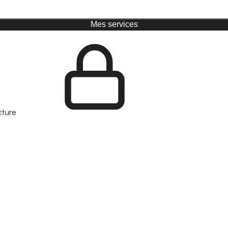
Mes services
cture