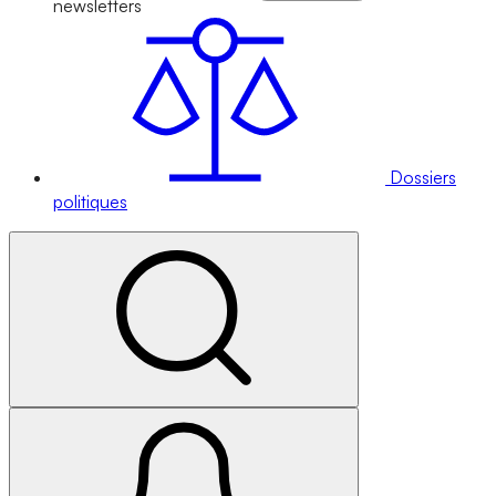
newsletters
Dossiers
politiques