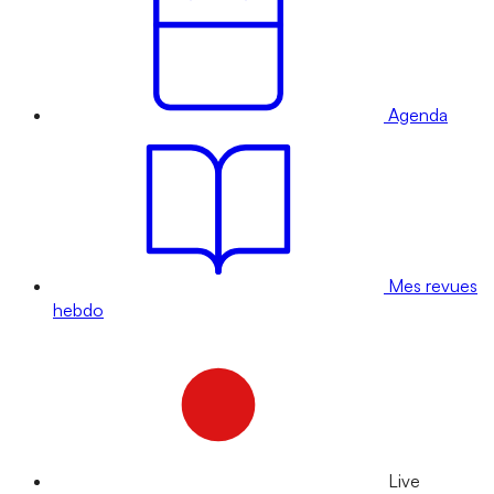
Agenda
Mes revues
hebdo
Live