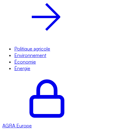
Politique agricole
Environnement
Économie
Énergie
AGRA
Europe