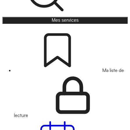
Mes services
Ma liste de
lecture