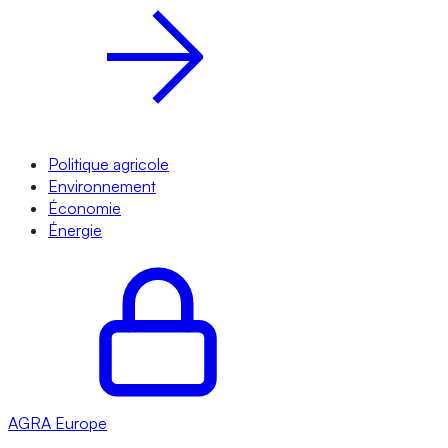
Politique agricole
Environnement
Économie
Énergie
AGRA
Europe