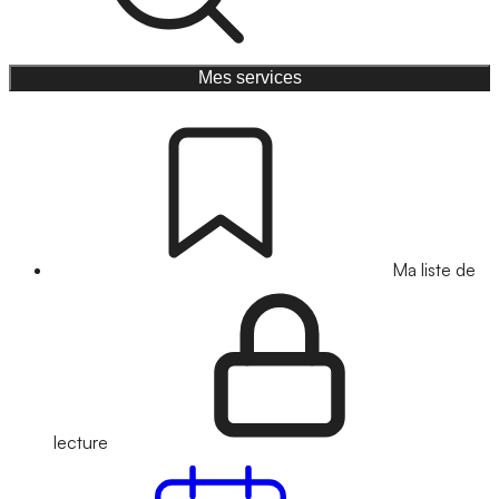
Mes services
Ma liste de
lecture