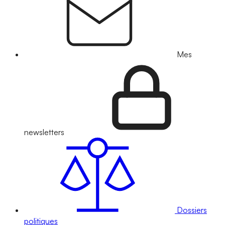
Mes
newsletters
Dossiers
politiques