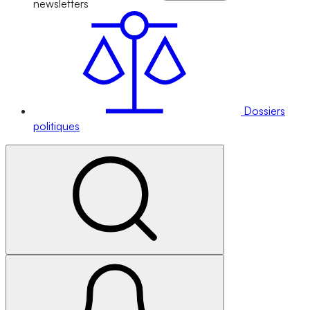
newsletters
Dossiers
politiques