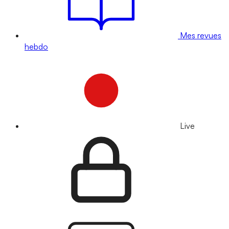
Mes revues
hebdo
Live