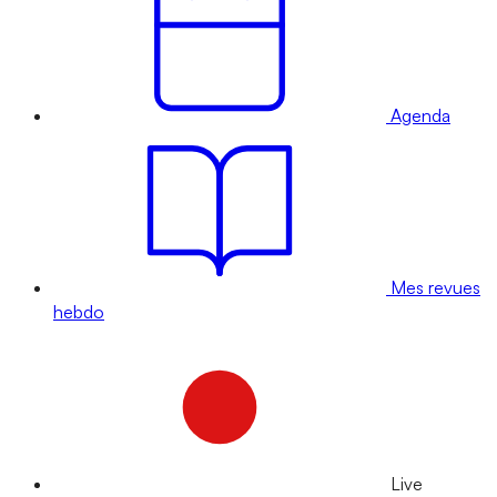
Agenda
Mes revues
hebdo
Live