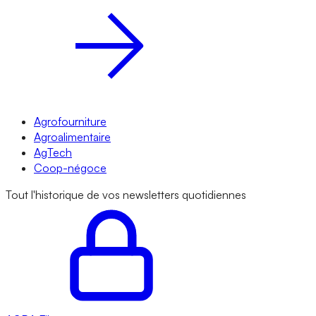
Agrofourniture
Agroalimentaire
AgTech
Coop-négoce
Tout l'historique de vos newsletters quotidiennes