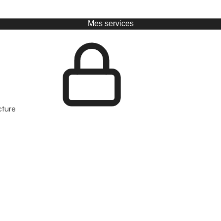
Mes services
cture