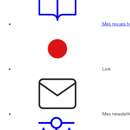
Mes revues 
Live
Mes newslett