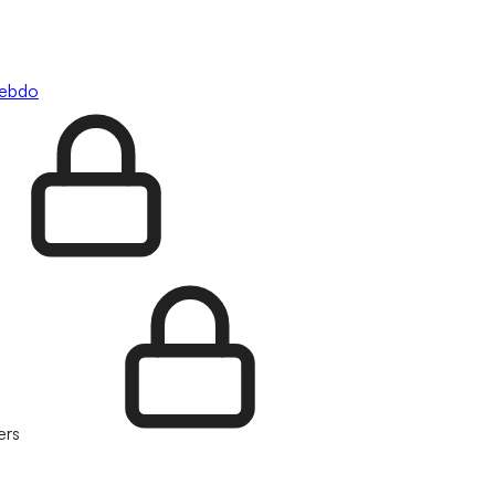
hebdo
ers