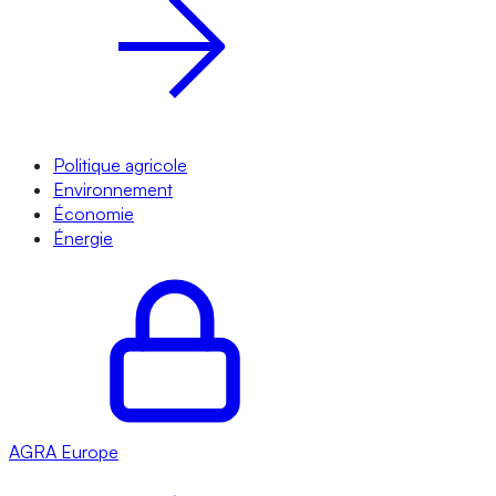
Politique agricole
Environnement
Économie
Énergie
AGRA
Europe