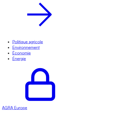
Politique agricole
Environnement
Économie
Énergie
AGRA
Europe