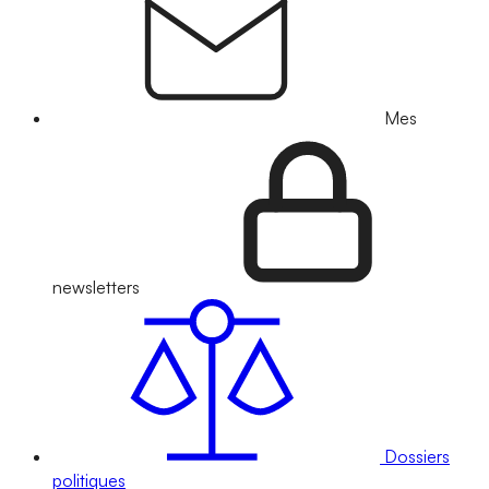
Mes
newsletters
Dossiers
politiques