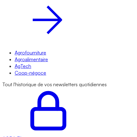
Agrofourniture
Agroalimentaire
AgTech
Coop-négoce
Tout l'historique de vos newsletters quotidiennes