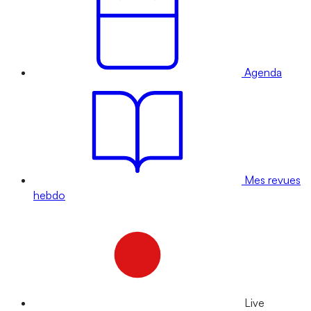
Agenda
Mes revues
hebdo
Live