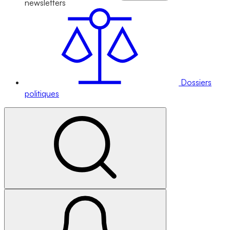
newsletters
Dossiers
politiques