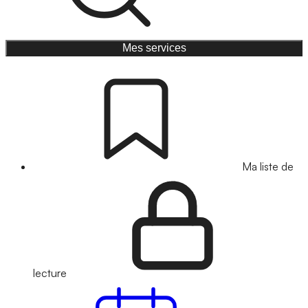
Mes services
Ma liste de
lecture