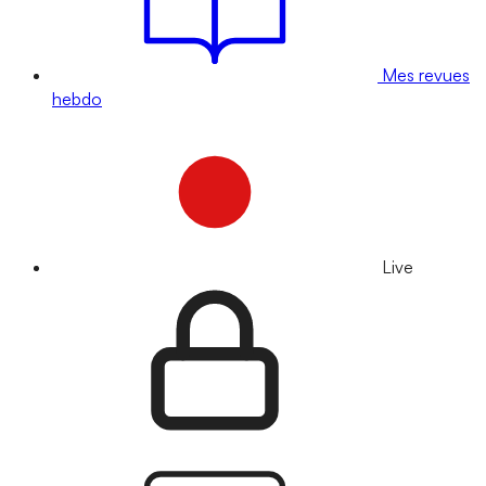
Mes revues
hebdo
Live