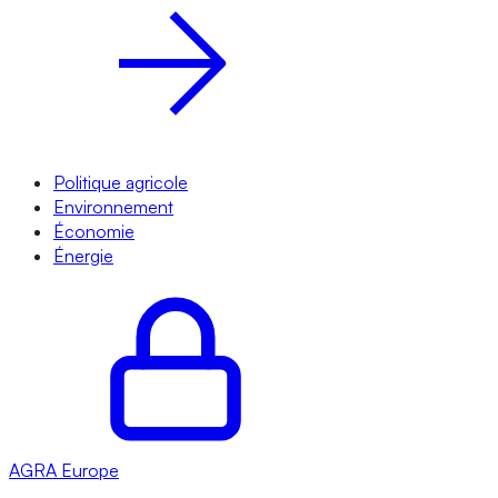
Politique agricole
Environnement
Économie
Énergie
AGRA
Europe