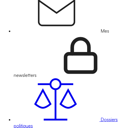
Mes
newsletters
Dossiers
politiques