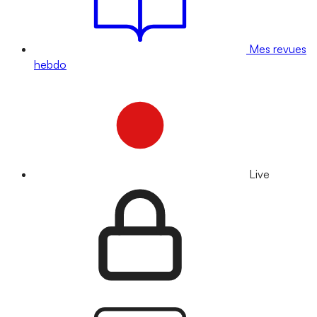
Mes revues
hebdo
Live