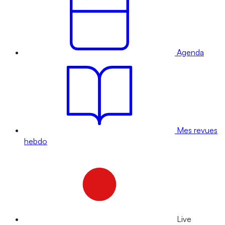
Agenda
Mes revues
hebdo
Live