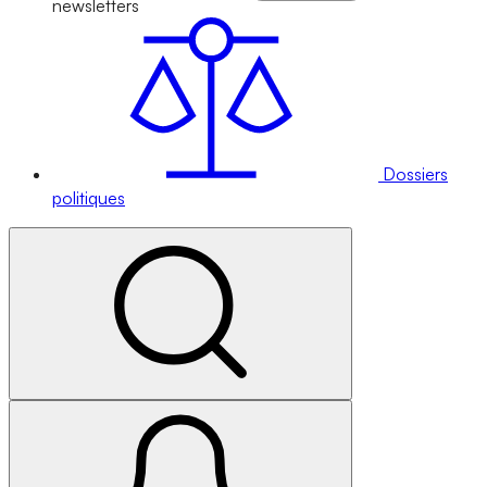
newsletters
Dossiers
politiques