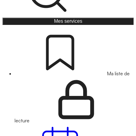
Mes services
Ma liste de
lecture