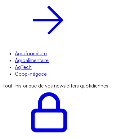
Agrofourniture
Agroalimentaire
AgTech
Coop-négoce
Tout l'historique de vos newsletters quotidiennes