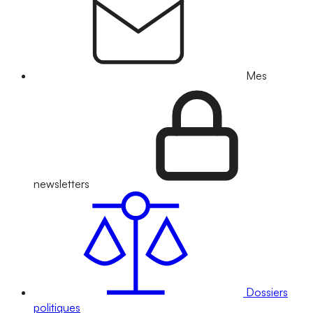
Mes
newsletters
Dossiers
politiques