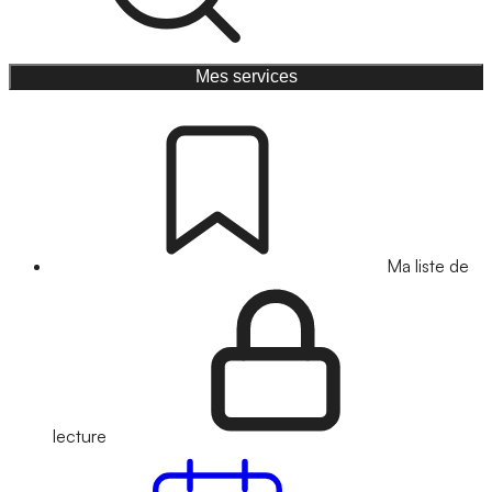
Mes services
Ma liste de
lecture