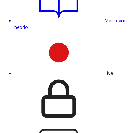
Mes revues
hebdo
Live