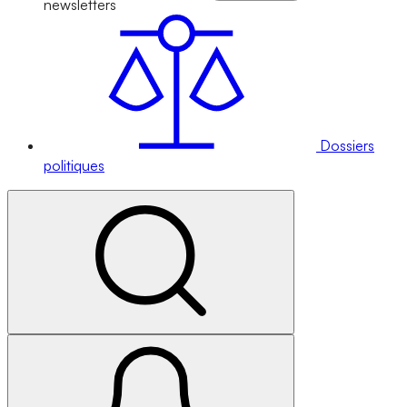
newsletters
Dossiers
politiques