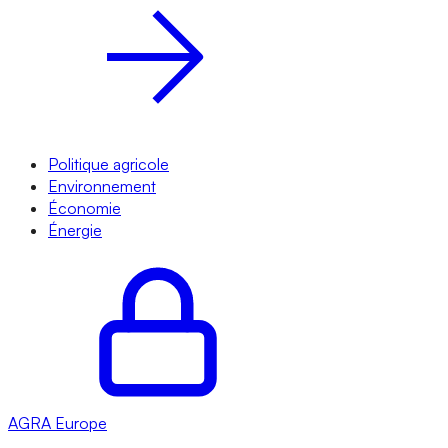
Politique agricole
Environnement
Économie
Énergie
AGRA
Europe