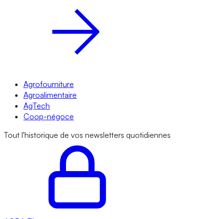
Agrofourniture
Agroalimentaire
AgTech
Coop-négoce
Tout l'historique de vos newsletters quotidiennes