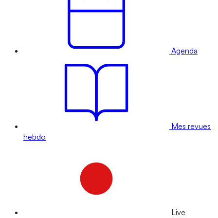
Agenda
Mes revues
hebdo
Live