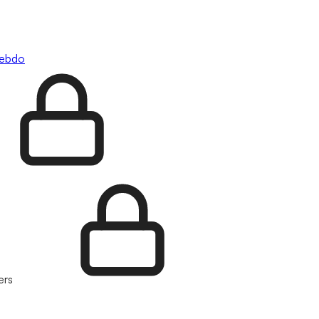
hebdo
ers