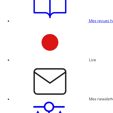
Mes revues 
Live
Mes newslett