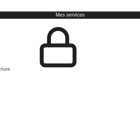
Mes services
cture