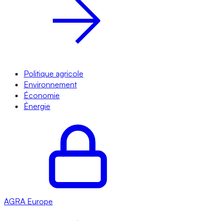
Politique agricole
Environnement
Économie
Énergie
AGRA
Europe