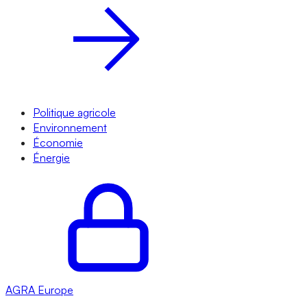
Politique agricole
Environnement
Économie
Énergie
AGRA
Europe