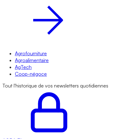
Agrofourniture
Agroalimentaire
AgTech
Coop-négoce
Tout l'historique de vos newsletters quotidiennes