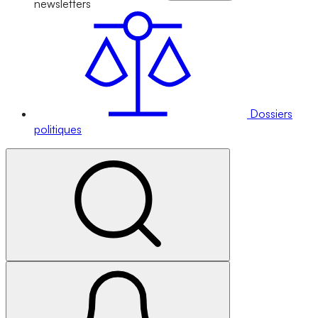
newsletters
Dossiers
politiques