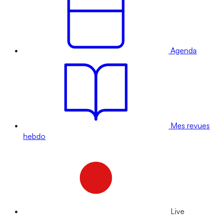
Agenda
Mes revues
hebdo
Live