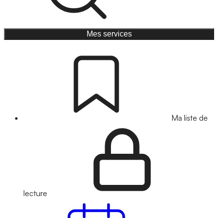
Mes services
Ma liste de
lecture