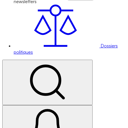
newsletters
Dossiers
politiques