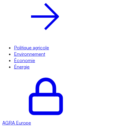
Politique agricole
Environnement
Économie
Énergie
AGRA
Europe