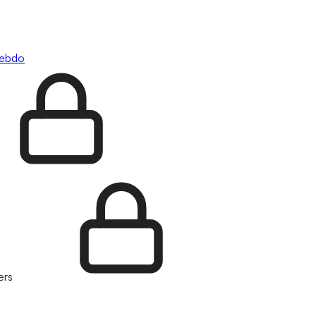
hebdo
ers