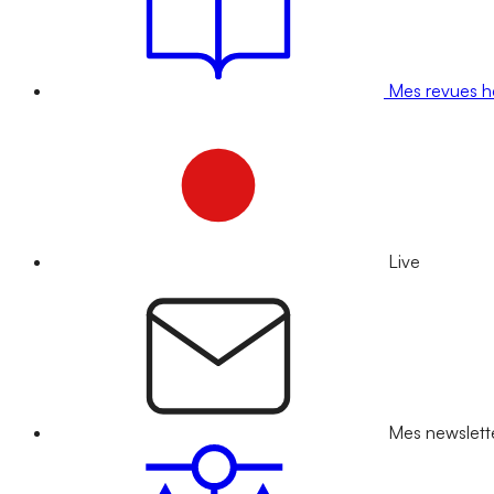
Mes revues 
Live
Mes newslett