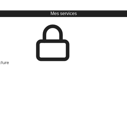
Mes services
cture