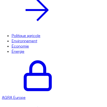
Politique agricole
Environnement
Économie
Énergie
AGRA
Europe