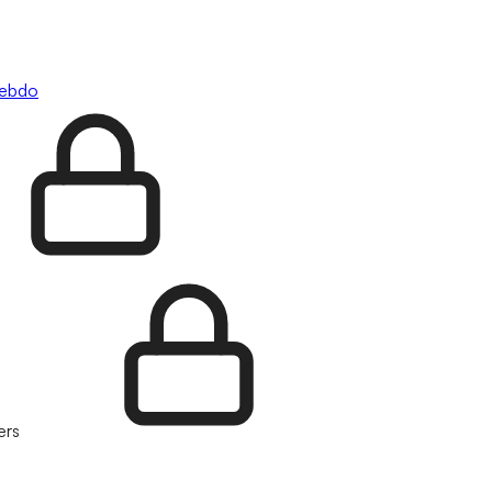
hebdo
ers