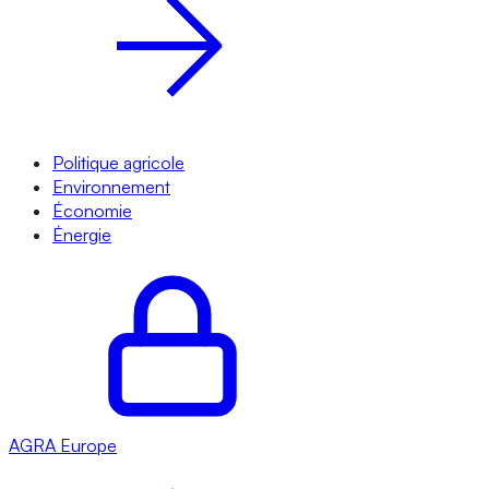
Politique agricole
Environnement
Économie
Énergie
AGRA
Europe