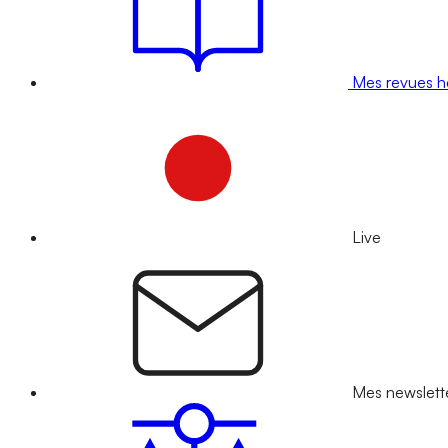
Mes revues 
Live
Mes newslett