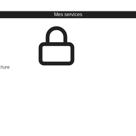
Mes services
cture