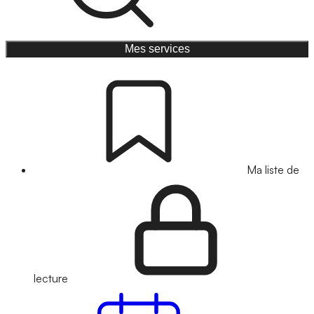
Mes services
Ma liste de
lecture