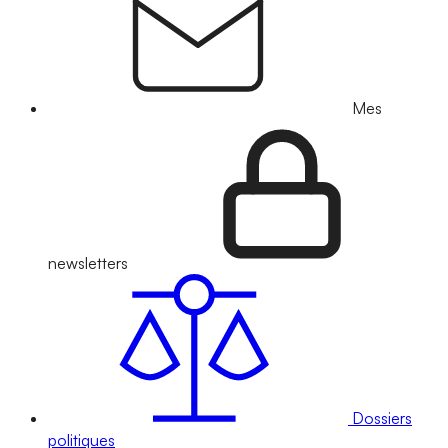
Mes
newsletters
Dossiers
politiques