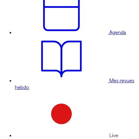
Agenda
Mes revues
hebdo
Live