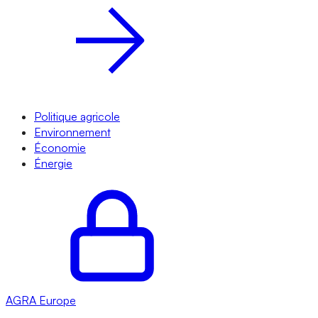
Politique agricole
Environnement
Économie
Énergie
AGRA
Europe