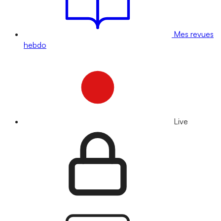
Mes revues
hebdo
Live