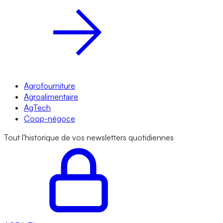
Agrofourniture
Agroalimentaire
AgTech
Coop-négoce
Tout l'historique de vos newsletters quotidiennes