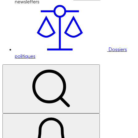
newsletters
Dossiers
politiques