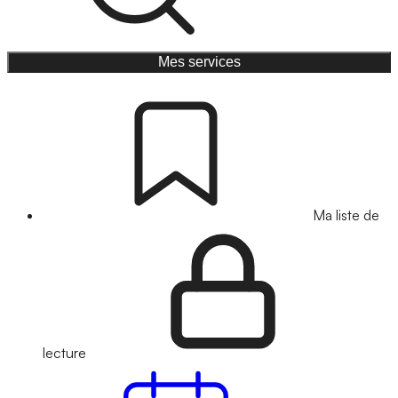
Mes services
Ma liste de
lecture