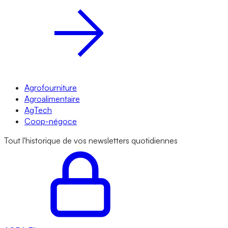
Agrofourniture
Agroalimentaire
AgTech
Coop-négoce
Tout l'historique de vos newsletters quotidiennes