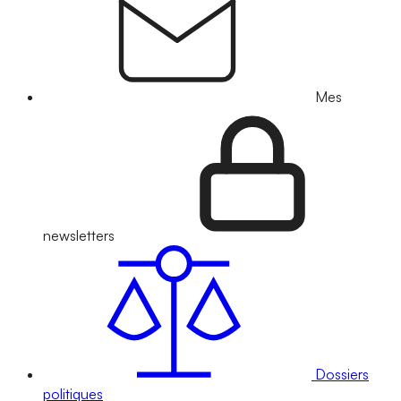
Mes
newsletters
Dossiers
politiques