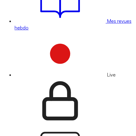
Mes revues
hebdo
Live