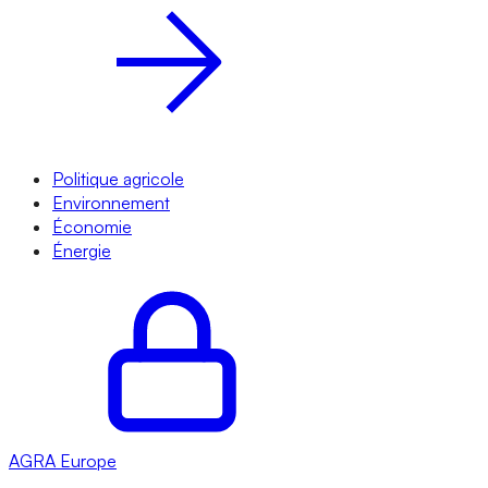
Politique agricole
Environnement
Économie
Énergie
AGRA
Europe