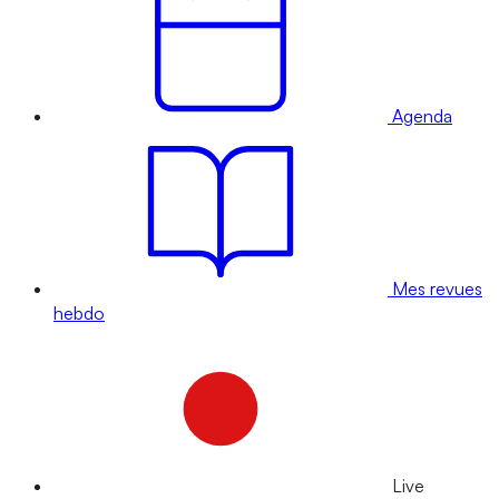
Agenda
Mes revues
hebdo
Live