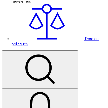
newsletters
Dossiers
politiques