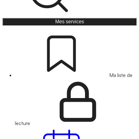
Mes services
Ma liste de
lecture