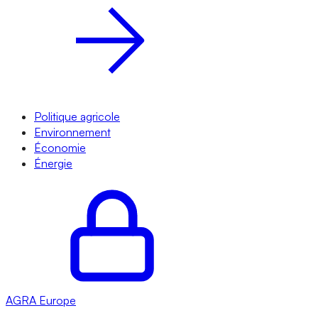
Politique agricole
Environnement
Économie
Énergie
AGRA
Europe