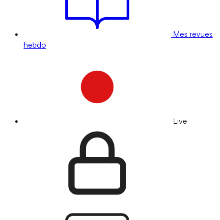
Mes revues
hebdo
Live