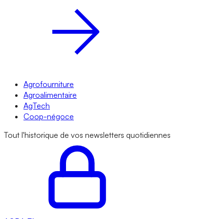
Agrofourniture
Agroalimentaire
AgTech
Coop-négoce
Tout l'historique de vos newsletters quotidiennes