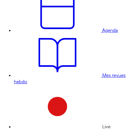
Agenda
Mes revues
hebdo
Live