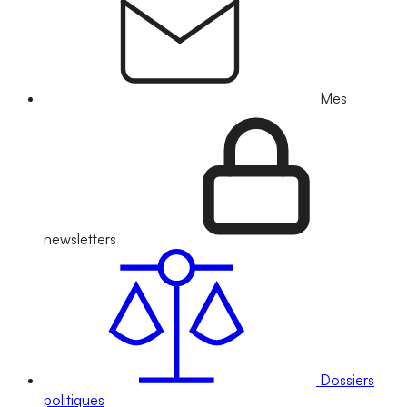
Mes
newsletters
Dossiers
politiques