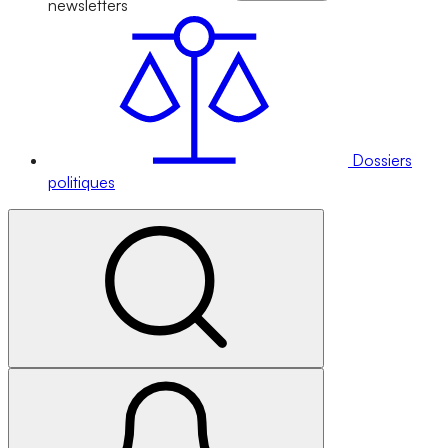
newsletters
Dossiers
politiques