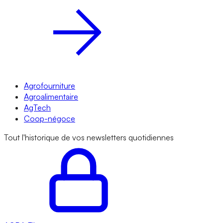
Agrofourniture
Agroalimentaire
AgTech
Coop-négoce
Tout l'historique de vos newsletters quotidiennes