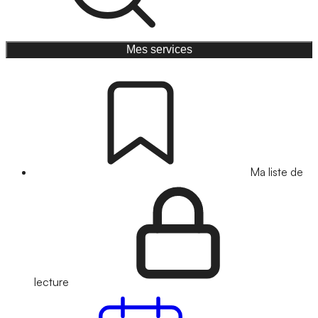
Mes services
Ma liste de
lecture