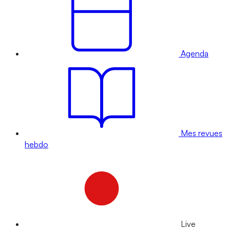
Agenda
Mes revues
hebdo
Live