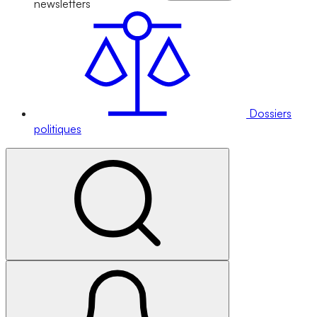
newsletters
Dossiers
politiques