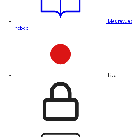
Mes revues
hebdo
Live