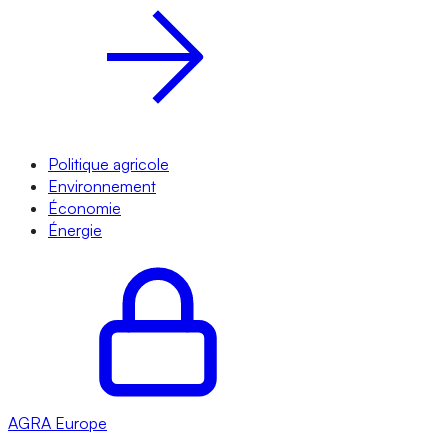
Politique agricole
Environnement
Économie
Énergie
AGRA
Europe