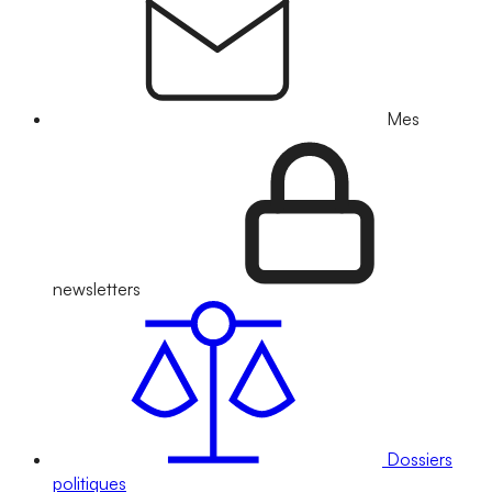
Mes
newsletters
Dossiers
politiques