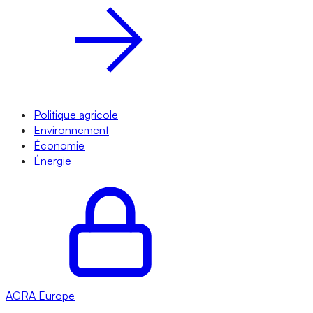
Politique agricole
Environnement
Économie
Énergie
AGRA
Europe