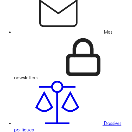
Mes
newsletters
Dossiers
politiques