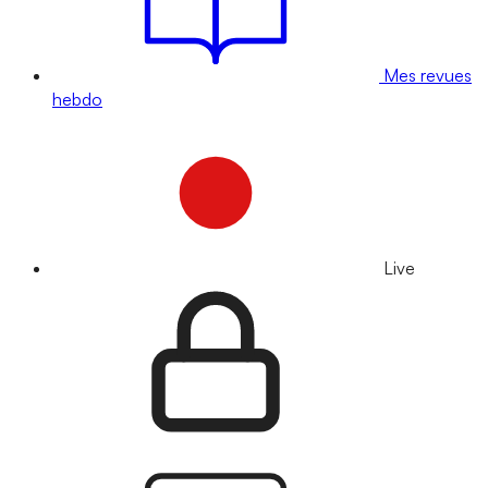
Mes revues
hebdo
Live