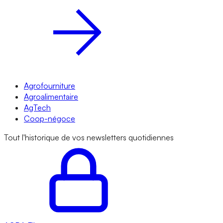
Agrofourniture
Agroalimentaire
AgTech
Coop-négoce
Tout l'historique de vos newsletters quotidiennes