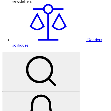
newsletters
Dossiers
politiques