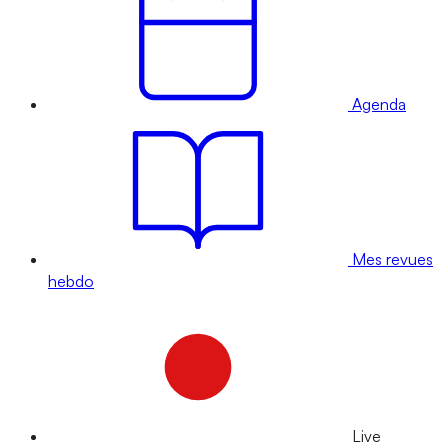
Agenda
Mes revues
hebdo
Live