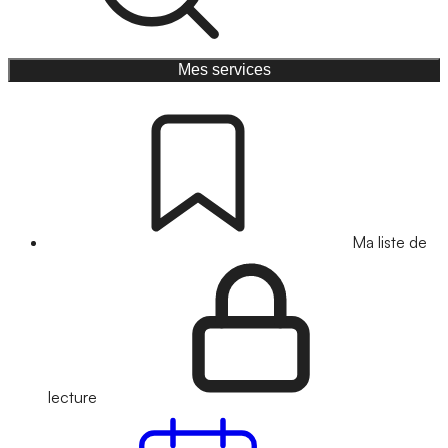
Mes services
Ma liste de
lecture