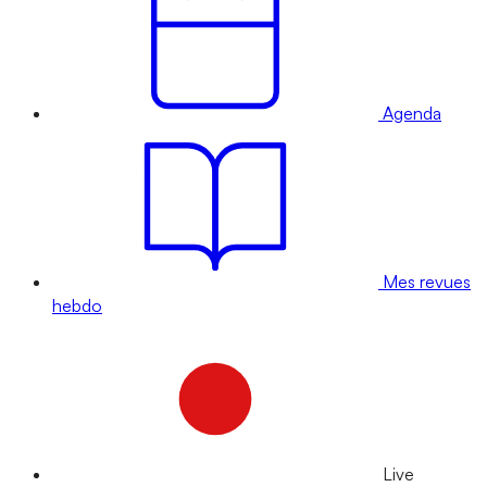
Agenda
Mes revues
hebdo
Live