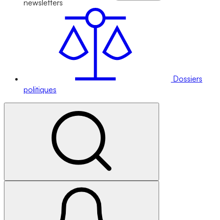
newsletters
Dossiers
politiques