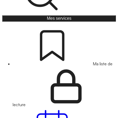
Mes services
Ma liste de
lecture