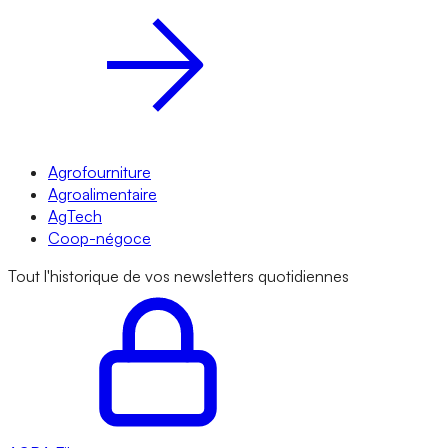
Agrofourniture
Agroalimentaire
AgTech
Coop-négoce
Tout l'historique de vos newsletters quotidiennes