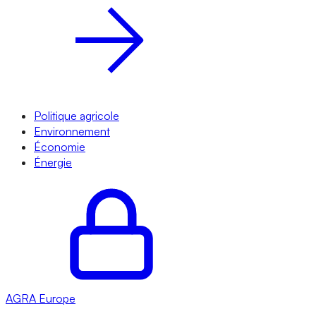
Politique agricole
Environnement
Économie
Énergie
AGRA
Europe