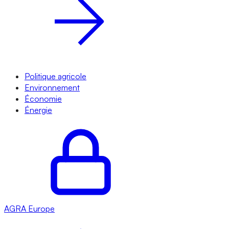
Politique agricole
Environnement
Économie
Énergie
AGRA
Europe