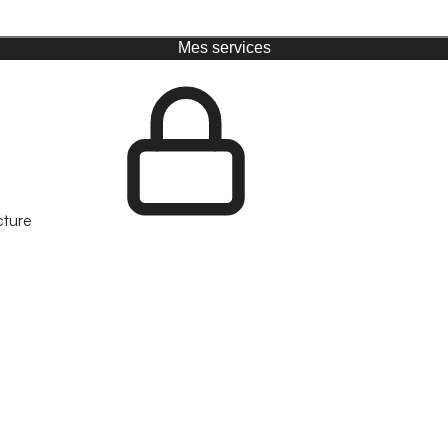
Mes services
cture