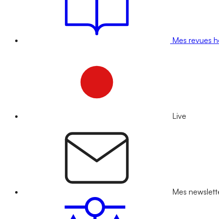
Mes revues 
Live
Mes newslett