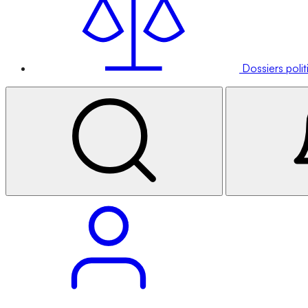
Dossiers poli