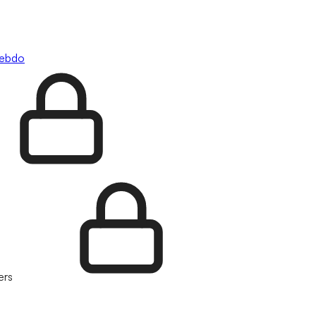
hebdo
ers