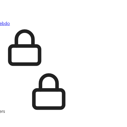
hebdo
ers