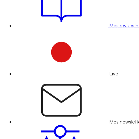
Mes revues 
Live
Mes newslett