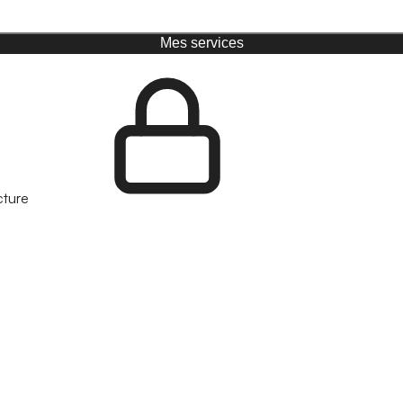
Mes services
cture