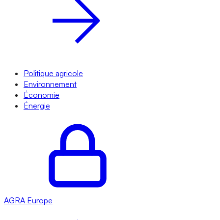
Politique agricole
Environnement
Économie
Énergie
AGRA
Europe