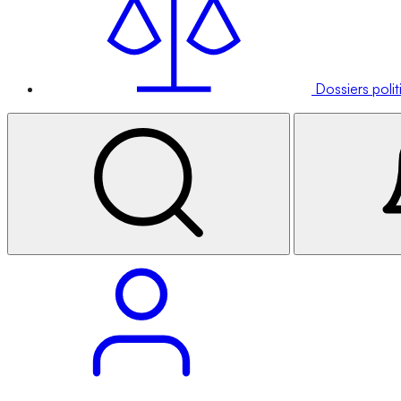
Dossiers poli