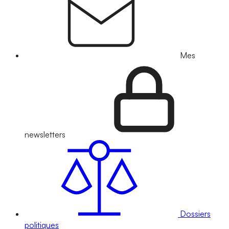
Mes
newsletters
Dossiers
politiques