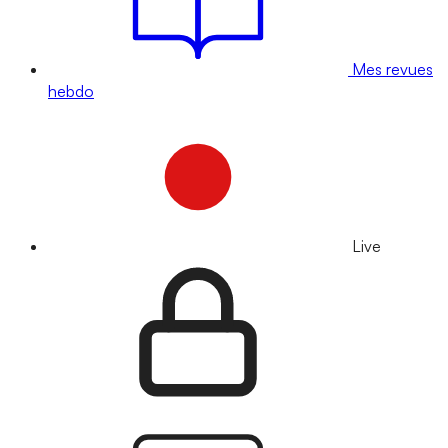
Mes revues
hebdo
Live