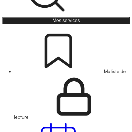
Mes services
Ma liste de
lecture