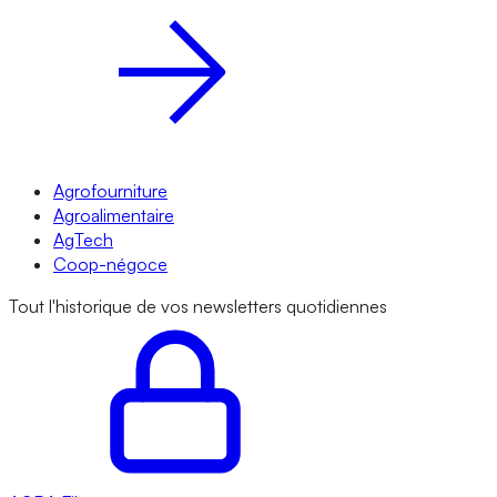
Agrofourniture
Agroalimentaire
AgTech
Coop-négoce
Tout l'historique de vos newsletters quotidiennes