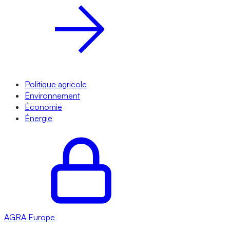
Politique agricole
Environnement
Économie
Énergie
AGRA
Europe