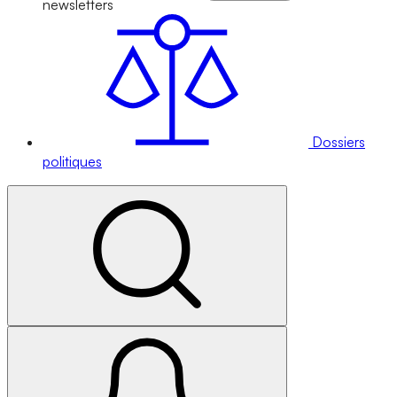
newsletters
Dossiers
politiques