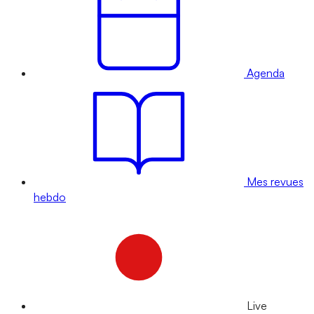
Agenda
Mes revues
hebdo
Live