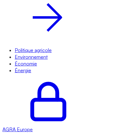
Politique agricole
Environnement
Économie
Énergie
AGRA
Europe