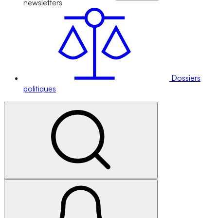
newsletters
Dossiers
politiques