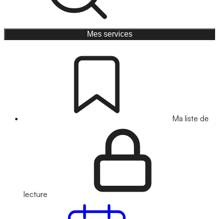
Mes services
Ma liste de
lecture