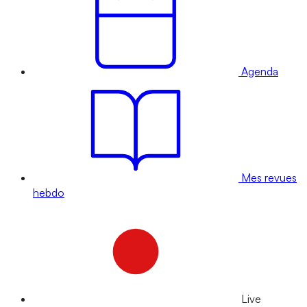
Agenda
Mes revues
hebdo
Live