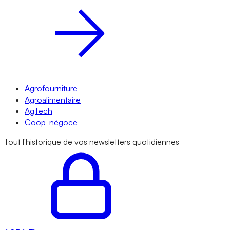
Agrofourniture
Agroalimentaire
AgTech
Coop-négoce
Tout l'historique de vos newsletters quotidiennes