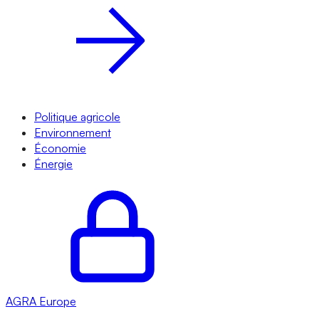
Politique agricole
Environnement
Économie
Énergie
AGRA
Europe