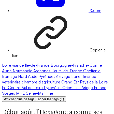
X.com
Copier le
lien
Loire
viande
Île-de-France
Bourgogne-Franche-Comté
Aisne
Normandie
Ardennes
Hauts-de-France
Occitanie
fromage
Nord
Aude
Pyrénées
élevage
Loiret
finance
vétérinaire
chambre d'agriculture
Grand Est
Pays de la Loire
lait
Centre-Val de Loire
Pyrénées-Orientales
Ariège
France
Vosges
MHE
Seine-Maritime
Afficher plus de tags
Cacher les tags
(
+
)
Début août, l’Hexagone a connu ses