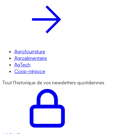
Agrofourniture
Agroalimentaire
AgTech
Coop-négoce
Tout l'historique de vos newsletters quotidiennes