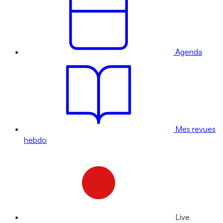
Agenda
Mes revues
hebdo
Live