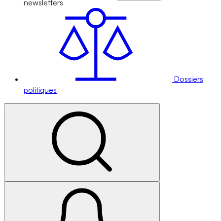
newsletters
Dossiers
politiques