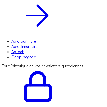
Agrofourniture
Agroalimentaire
AgTech
Coop-négoce
Tout l'historique de vos newsletters quotidiennes