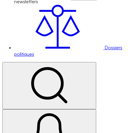
newsletters
Dossiers
politiques