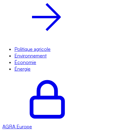
Politique agricole
Environnement
Économie
Énergie
AGRA
Europe