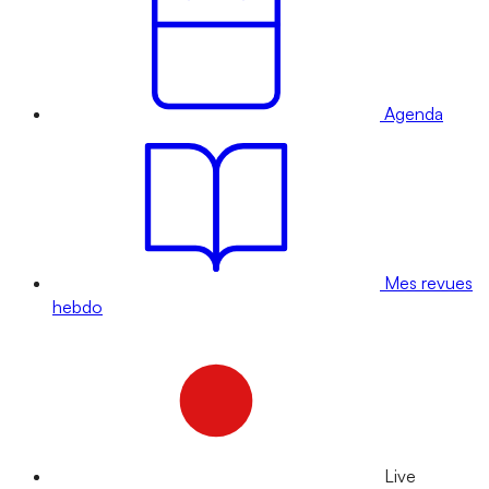
Agenda
Mes revues
hebdo
Live