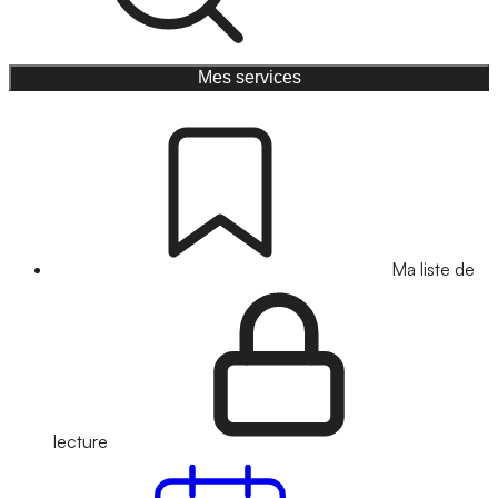
Mes services
Ma liste de
lecture