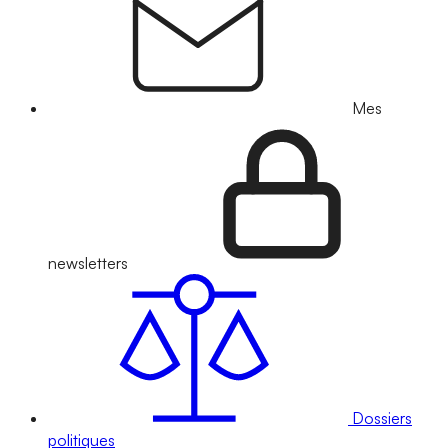
Mes
newsletters
Dossiers
politiques