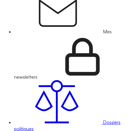
Mes
newsletters
Dossiers
politiques