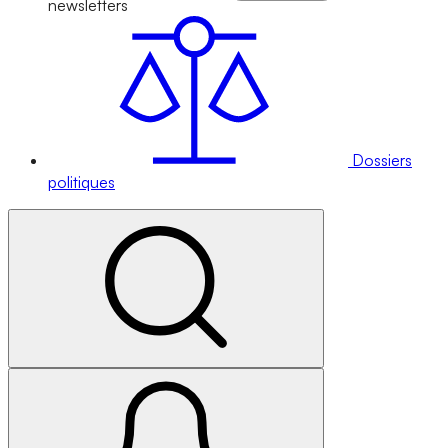
newsletters
Dossiers
politiques