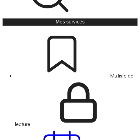
Mes services
Ma liste de
lecture