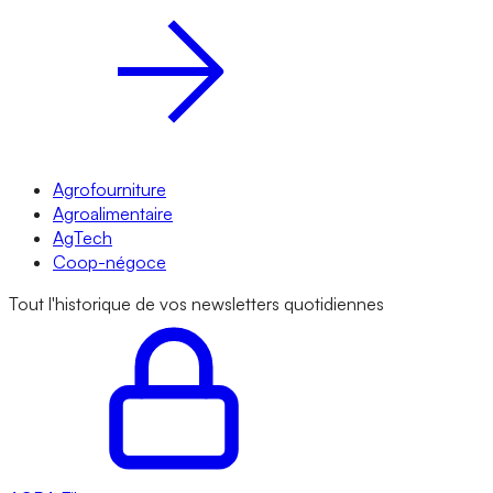
Agrofourniture
Agroalimentaire
AgTech
Coop-négoce
Tout l'historique de vos newsletters quotidiennes