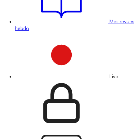
Mes revues
hebdo
Live