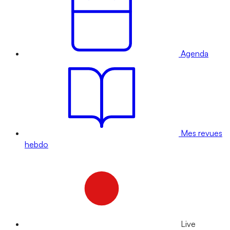
Agenda
Mes revues
hebdo
Live