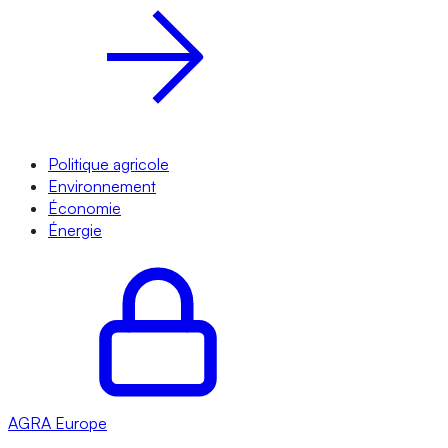
Politique agricole
Environnement
Économie
Énergie
AGRA
Europe