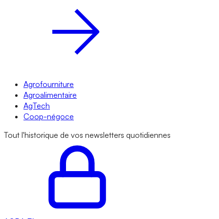
Agrofourniture
Agroalimentaire
AgTech
Coop-négoce
Tout l'historique de vos newsletters quotidiennes