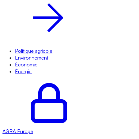
Politique agricole
Environnement
Économie
Énergie
AGRA
Europe