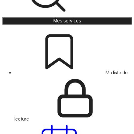
Mes services
Ma liste de
lecture