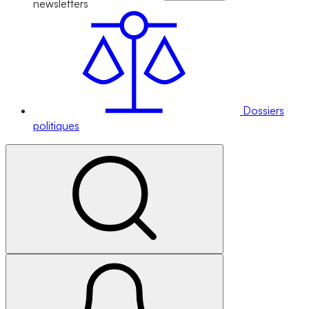
newsletters
Dossiers
politiques