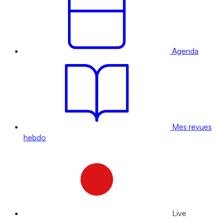
Agenda
Mes revues
hebdo
Live