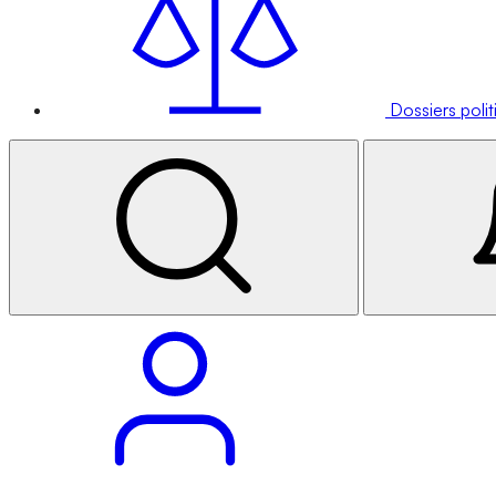
Dossiers poli