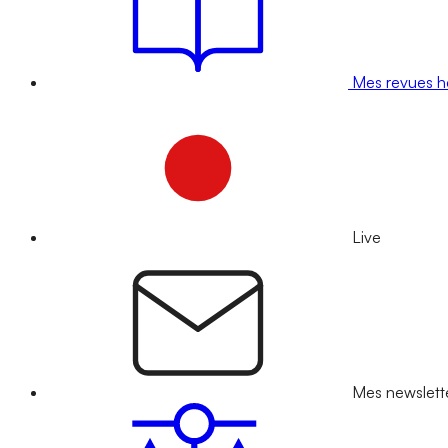
Mes revues 
Live
Mes newslett