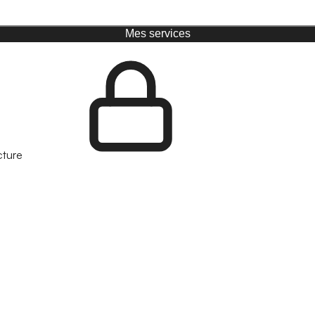
Mes services
cture