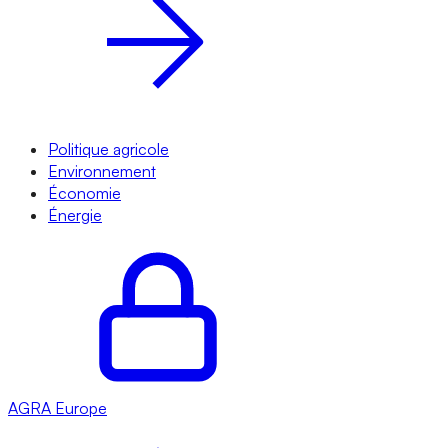
Politique agricole
Environnement
Économie
Énergie
AGRA
Europe