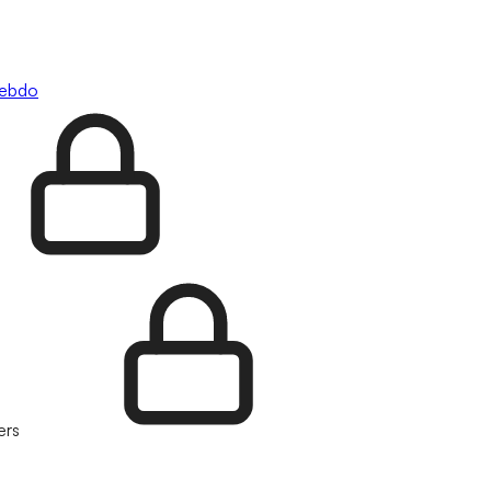
hebdo
ers