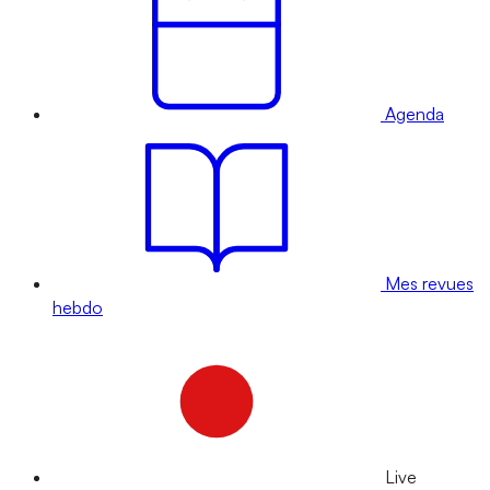
Agenda
Mes revues
hebdo
Live