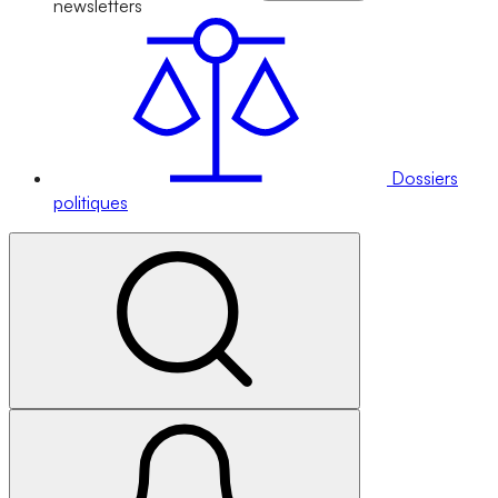
newsletters
Dossiers
politiques