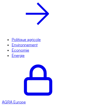
Politique agricole
Environnement
Économie
Énergie
AGRA
Europe