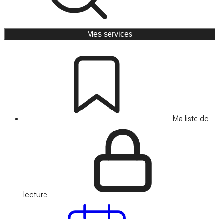
Mes services
Ma liste de
lecture