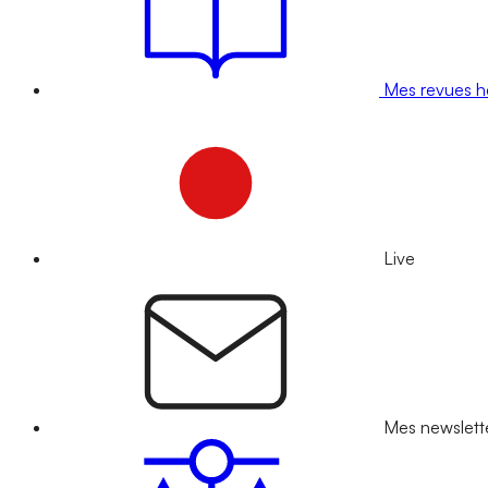
Mes revues 
Live
Mes newslett