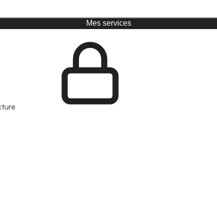
Mes services
cture