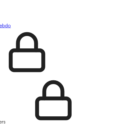
hebdo
ers