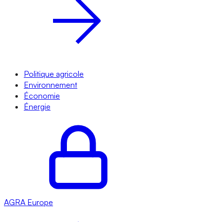
Politique agricole
Environnement
Économie
Énergie
AGRA
Europe