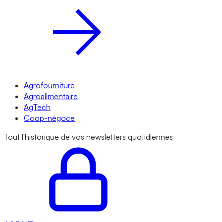
Agrofourniture
Agroalimentaire
AgTech
Coop-négoce
Tout l'historique de vos newsletters quotidiennes