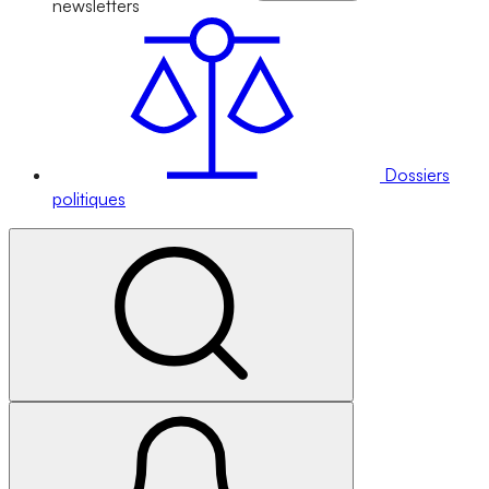
newsletters
Dossiers
politiques