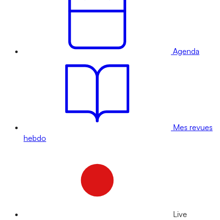
Agenda
Mes revues
hebdo
Live