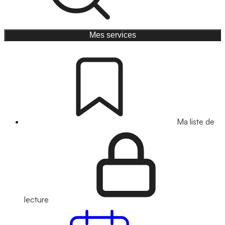
Mes services
Ma liste de
lecture