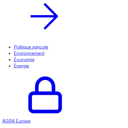
Politique agricole
Environnement
Économie
Énergie
AGRA
Europe