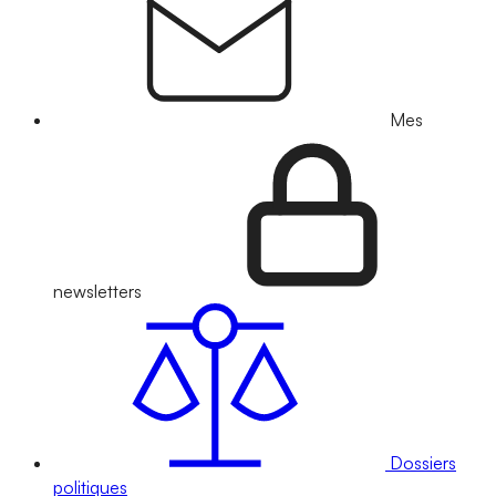
Mes
newsletters
Dossiers
politiques