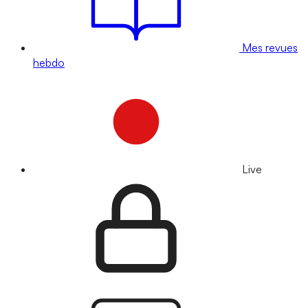
Mes revues
hebdo
Live