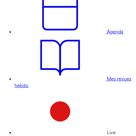
Agenda
Mes revues
hebdo
Live