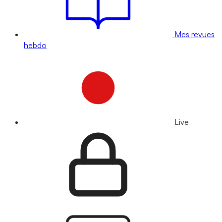
Mes revues
hebdo
Live