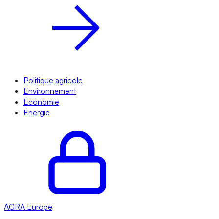
Politique agricole
Environnement
Économie
Énergie
AGRA
Europe