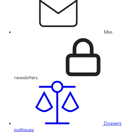
Mes
newsletters
Dossiers
politiques