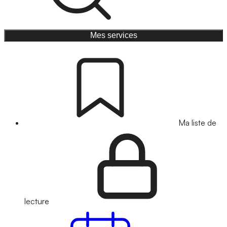
Mes services
Ma liste de
lecture