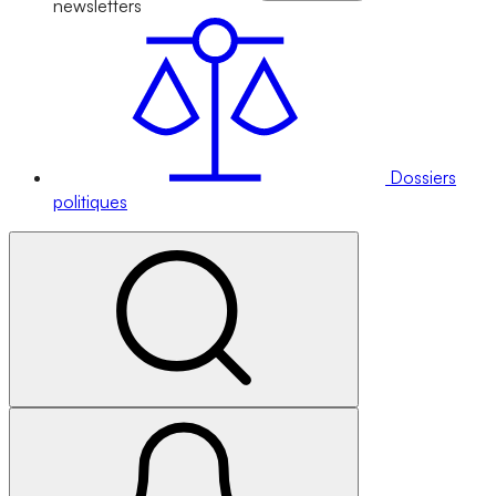
newsletters
Dossiers
politiques