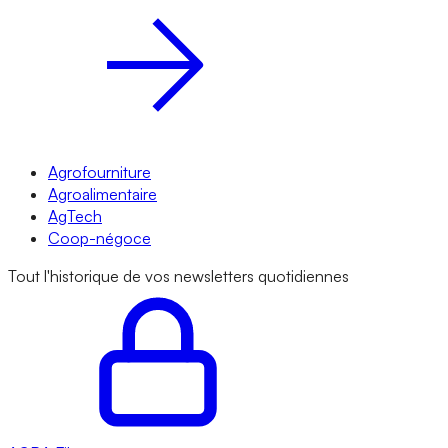
Agrofourniture
Agroalimentaire
AgTech
Coop-négoce
Tout l'historique de vos newsletters quotidiennes