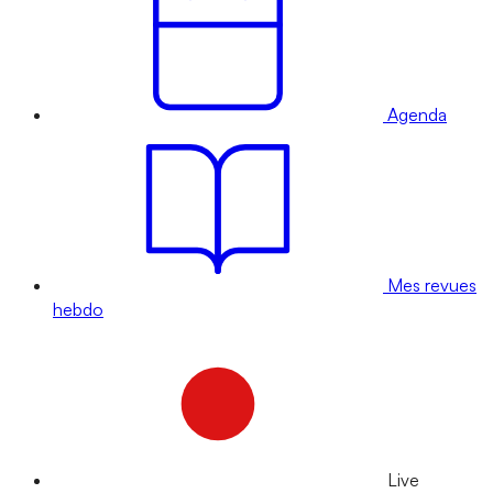
Agenda
Mes revues
hebdo
Live