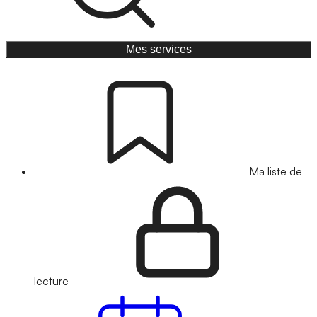
Mes services
Ma liste de
lecture