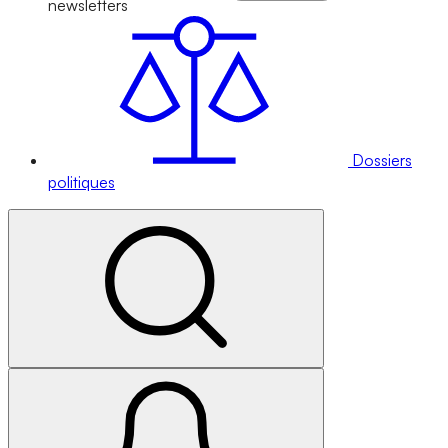
newsletters
Dossiers
politiques