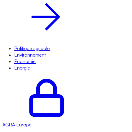
Politique agricole
Environnement
Économie
Énergie
AGRA
Europe