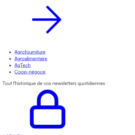
Agrofourniture
Agroalimentaire
AgTech
Coop-négoce
Tout l'historique de vos newsletters quotidiennes