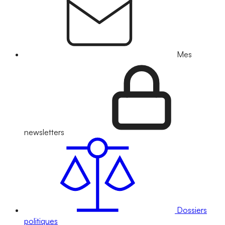
Mes
newsletters
Dossiers
politiques