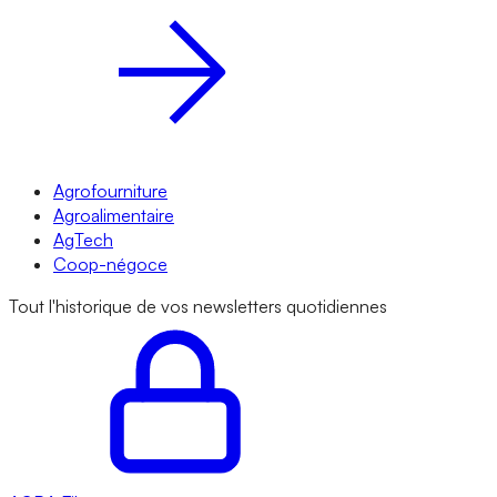
Agrofourniture
Agroalimentaire
AgTech
Coop-négoce
Tout l'historique de vos newsletters quotidiennes