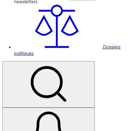
newsletters
Dossiers
politiques