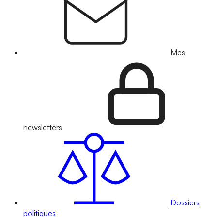
Mes
newsletters
Dossiers
politiques