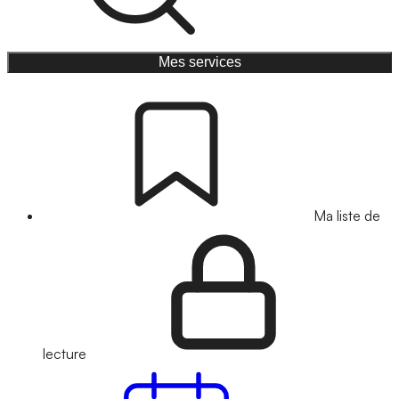
Mes services
Ma liste de
lecture