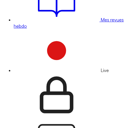
Mes revues
hebdo
Live