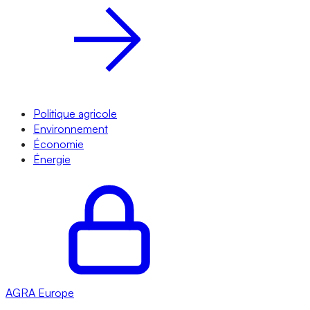
Politique agricole
Environnement
Économie
Énergie
AGRA
Europe