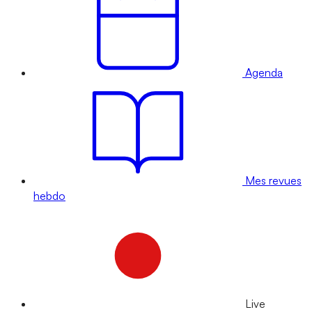
Agenda
Mes revues
hebdo
Live