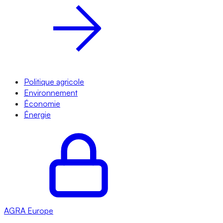
Politique agricole
Environnement
Économie
Énergie
AGRA
Europe