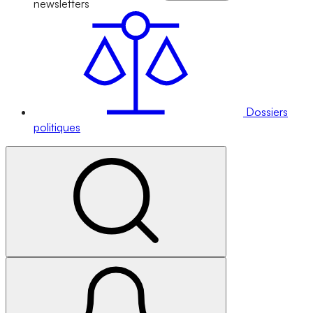
newsletters
Dossiers
politiques