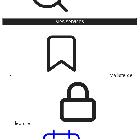
Mes services
Ma liste de
lecture