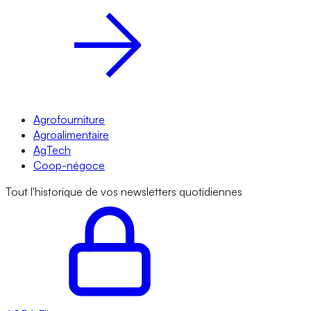
Agrofourniture
Agroalimentaire
AgTech
Coop-négoce
Tout l'historique de vos newsletters quotidiennes