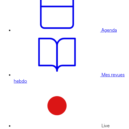
Agenda
Mes revues
hebdo
Live