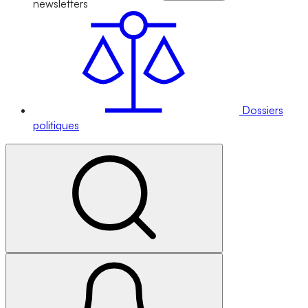
newsletters
Dossiers
politiques