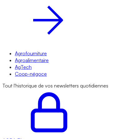
Agrofourniture
Agroalimentaire
AgTech
Coop-négoce
Tout l'historique de vos newsletters quotidiennes