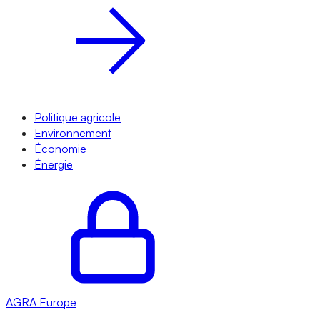
Politique agricole
Environnement
Économie
Énergie
AGRA
Europe