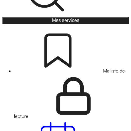
Mes services
Ma liste de
lecture