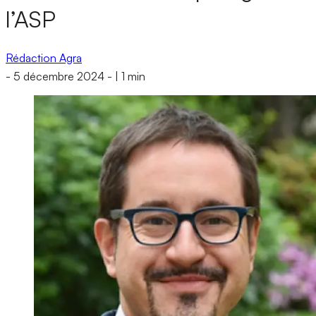
l’ASP
Rédaction Agra
-
5 décembre 2024
-
|
1 min