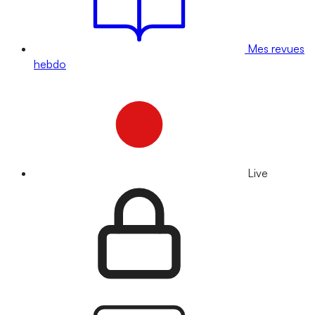
Mes revues
hebdo
Live