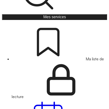
Mes services
Ma liste de
lecture