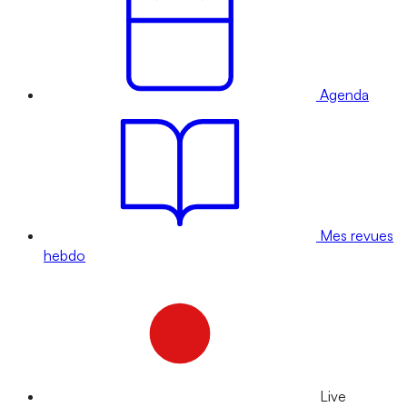
Agenda
Mes revues
hebdo
Live