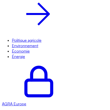
Politique agricole
Environnement
Économie
Énergie
AGRA
Europe