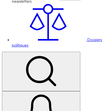
newsletters
Dossiers
politiques