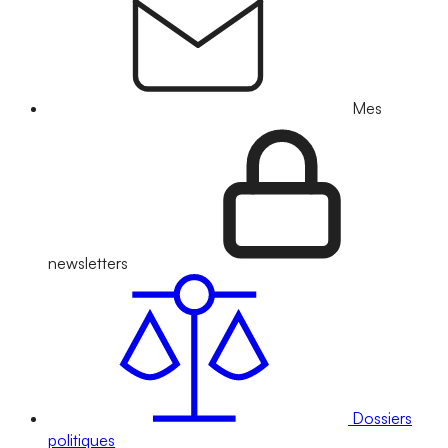
Mes
newsletters
Dossiers
politiques