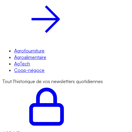
Agrofourniture
Agroalimentaire
AgTech
Coop-négoce
Tout l'historique de vos newsletters quotidiennes