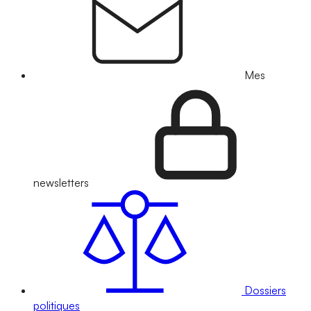
Mes
newsletters
Dossiers
politiques