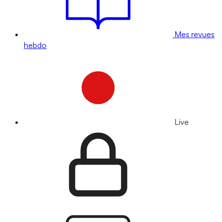
Mes revues
hebdo
Live