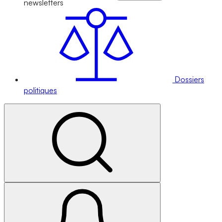
newsletters
Dossiers
politiques