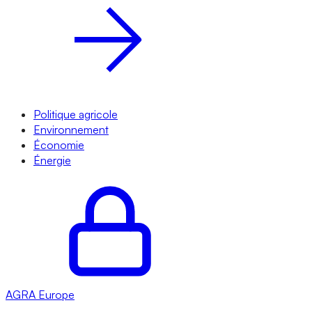
Politique agricole
Environnement
Économie
Énergie
AGRA
Europe