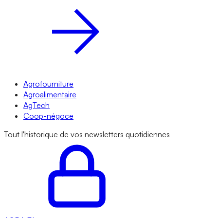
Agrofourniture
Agroalimentaire
AgTech
Coop-négoce
Tout l'historique de vos newsletters quotidiennes