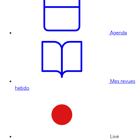
Agenda
Mes revues
hebdo
Live