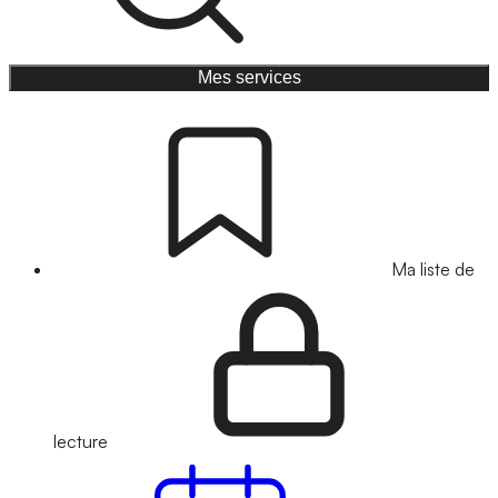
Mes services
Ma liste de
lecture