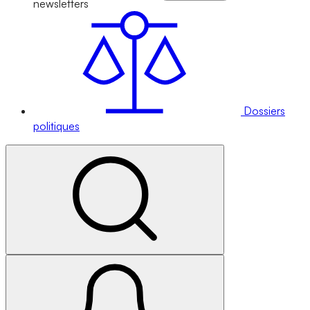
newsletters
Dossiers
politiques