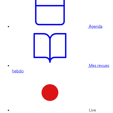
Agenda
Mes revues
hebdo
Live