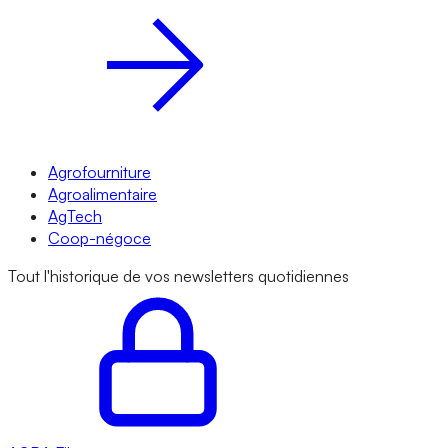
Agrofourniture
Agroalimentaire
AgTech
Coop-négoce
Tout l'historique de vos newsletters quotidiennes