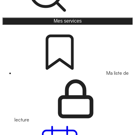
Mes services
Ma liste de
lecture