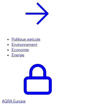
Politique agricole
Environnement
Économie
Énergie
AGRA
Europe