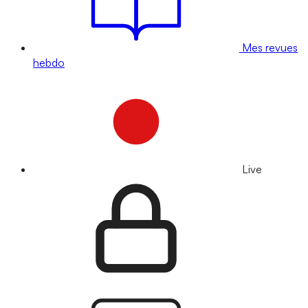
Mes revues
hebdo
Live