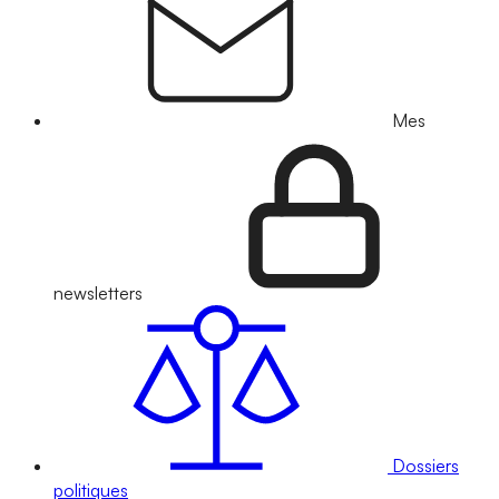
Mes
newsletters
Dossiers
politiques