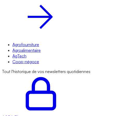
Agrofourniture
Agroalimentaire
AgTech
Coop-négoce
Tout l'historique de vos newsletters quotidiennes