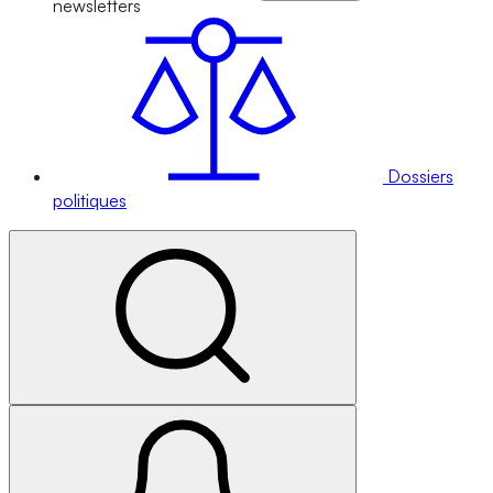
newsletters
Dossiers
politiques