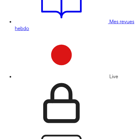
Mes revues
hebdo
Live