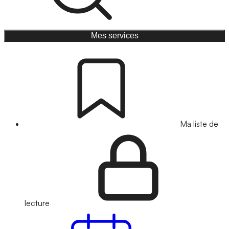
Mes services
Ma liste de
lecture