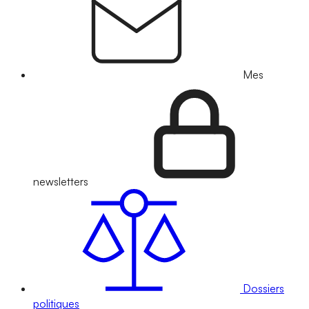
Mes
newsletters
Dossiers
politiques