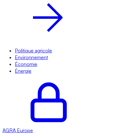
Politique agricole
Environnement
Économie
Énergie
AGRA
Europe