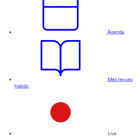
Agenda
Mes revues
hebdo
Live