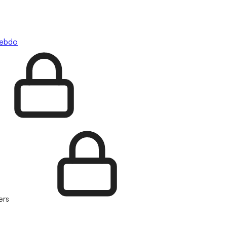
hebdo
ers