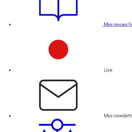
Mes revues 
Live
Mes newslett