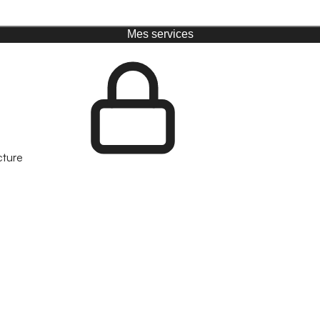
Mes services
cture