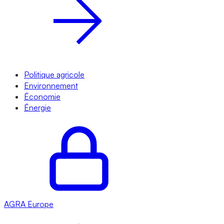
Politique agricole
Environnement
Économie
Énergie
AGRA
Europe