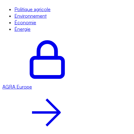
Politique agricole
Environnement
Économie
Énergie
AGRA
Europe