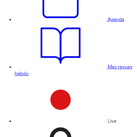
Agenda
Mes revues
hebdo
Live