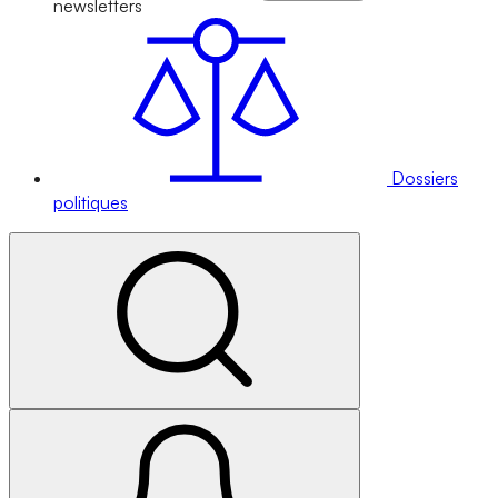
newsletters
Dossiers
politiques