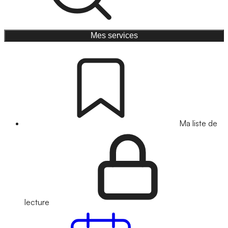
Mes services
Ma liste de
lecture