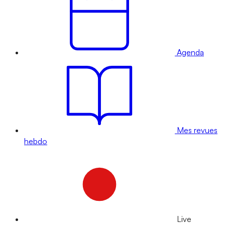
Agenda
Mes revues
hebdo
Live