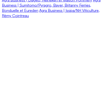
Business | Sumitomo/Pyragro, Bayer, Britanny Ferries,
Bonduelle et Eureden
Agra Business | Issipa/NH Viticulture,
Rémy Cointreau