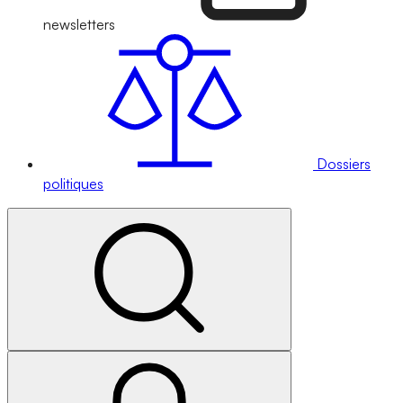
newsletters
Dossiers
politiques