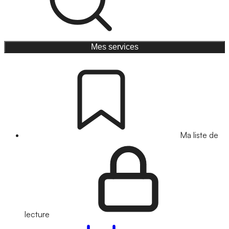
Mes services
Ma liste de
lecture