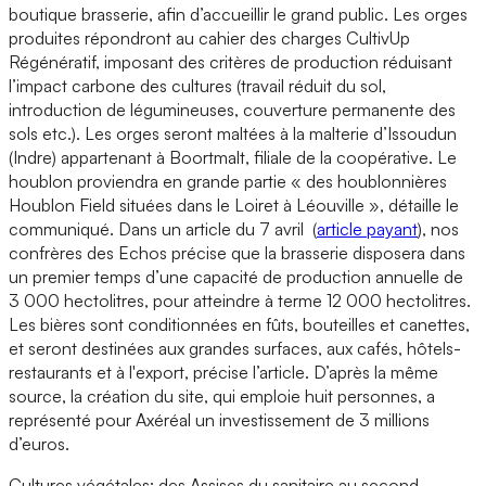
boutique brasserie, afin d’accueillir le grand public. Les orges
produites répondront au cahier des charges CultivUp
Régénératif, imposant des critères de production réduisant
l’impact carbone des cultures (travail réduit du sol,
introduction de légumineuses, couverture permanente des
sols etc.). Les orges seront maltées à la malterie d’Issoudun
(Indre) appartenant à Boortmalt, filiale de la coopérative. Le
houblon proviendra en grande partie « des houblonnières
Houblon Field situées dans le Loiret à Léouville », détaille le
communiqué. Dans un article du 7 avril (
article payant
), nos
confrères des Echos précise que la brasserie disposera dans
un premier temps d’une capacité de production annuelle de
3 000 hectolitres, pour atteindre à terme 12 000 hectolitres.
Les bières sont conditionnées en fûts, bouteilles et canettes,
et seront destinées aux grandes surfaces, aux cafés, hôtels-
restaurants et à l'export, précise l’article. D’après la même
source, la création du site, qui emploie huit personnes, a
représenté pour Axéréal un investissement de 3 millions
d’euros.
Cultures végétales: des Assises du sanitaire au second