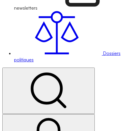
newsletters
Dossiers
politiques