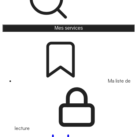
Mes services
Ma liste de
lecture